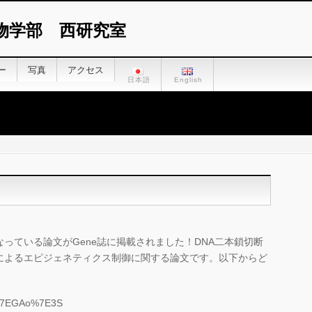
物学部 西研究室
ー
写真
アクセス
日本語
English
っている論文がGene誌に掲載されました！DNA二本鎖切断
によるエピジェネティクス制御に関する論文です。以下からど
1L%7EGAo%7E3S