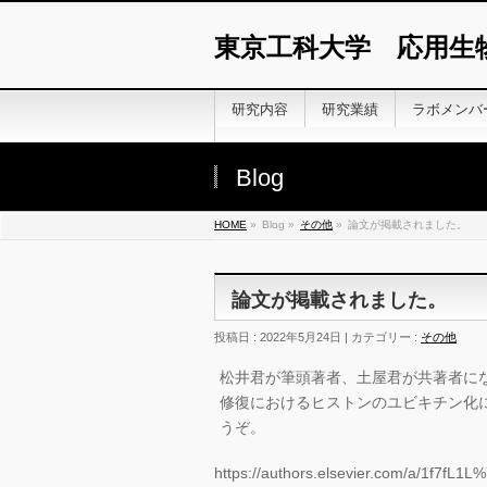
東京工科大学 応用生
研究内容
研究業績
ラボメンバ
Blog
HOME
»
Blog »
その他
»
論文が掲載されました。
論文が掲載されました。
投稿日 : 2022年5月24日 | カテゴリー :
その他
松井君が筆頭著者、土屋君が共著者にな
修復におけるヒストンのユビキチン化
うぞ。
https://authors.elsevier.com/a/1f7fL