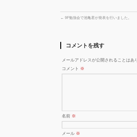
←
9F勉強会で池亀君が発表を行いました。
コメントを残す
メールアドレスが公開されることはあ
コメント
※
名前
※
メール
※